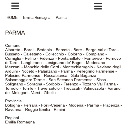
HOME
Emilia Romagna
Parma
PARMA
Comune
Albareto
-
Bardi
-
Bedonia
-
Berceto
-
Bore
-
Borgo Val di Taro
-
Busseto
-
Calestano
-
Collecchio
-
Colorno
-
Compiano
-
Corniglio
-
Felino
-
Fidenza
-
Fontanellato
-
Fontevivo
-
Fornovo
di Taro
-
Langhirano
-
Lesignano de' Bagni
-
Medesano
-
Mezzani
-
Monchio delle Corti
-
Montechiarugolo
-
Neviano degli
Arduini
-
Noceto
-
Palanzano
-
Parma
-
Pellegrino Parmense
-
Polesine Parmense
-
Roccabianca
-
Sala Baganza
-
Salsomaggiore Terme
-
San Secondo Parmense
-
Sissa
-
Solignano
-
Soragna
-
Sorbolo
-
Terenzo
-
Tizzano Val Parma
-
Tornolo
-
Torrile
-
Traversetolo
-
Trecasali
-
Valmozzola
-
Varano
de' Melegari
-
Varsi
-
Zibello
Provincia
Bologna
-
Ferrara
-
Forlì-Cesena
-
Modena
-
Parma
-
Piacenza
-
Ravenna
-
Reggio Emilia
-
Rimini
Regioni
Emilia Romagna