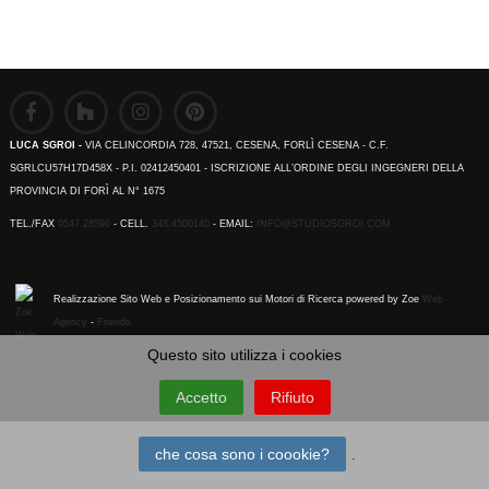
LUCA SGROI -
VIA CELINCORDIA 728, 47521, CESENA, FORLÌ CESENA - C.F.
SGRLCU57H17D458X - P.I. 02412450401 - ISCRIZIONE ALL’ORDINE DEGLI INGEGNERI DELLA
PROVINCIA DI FORÌ AL N° 1675
TEL./FAX
0547.28596
- CELL.
348.4500140
- EMAIL:
INFO@STUDIOSGROI.COM
Realizzazione Sito Web e Posizionamento sui Motori di Ricerca powered by Zoe
Web
Agency
-
Friends
Questo sito utilizza i cookies
Accetto
Rifiuto
Emilia Romagna
che cosa sono i coookie?
.