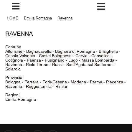
HOME
Emilia Romagna
Ravenna
RAVENNA
Comune
Alfonsine
-
Bagnacavallo
-
Bagnara di Romagna
-
Brisighella
-
Casola Valsenio
-
Castel Bolognese
-
Cervia
-
Conselice
-
Cotignola
-
Faenza
-
Fusignano
-
Lugo
-
Massa Lombarda
-
Ravenna
-
Riolo Terme
-
Russi
-
Sant'Agata sul Santerno
-
Solarolo
Provincia
Bologna
-
Ferrara
-
Forlì-Cesena
-
Modena
-
Parma
-
Piacenza
-
Ravenna
-
Reggio Emilia
-
Rimini
Regioni
Emilia Romagna