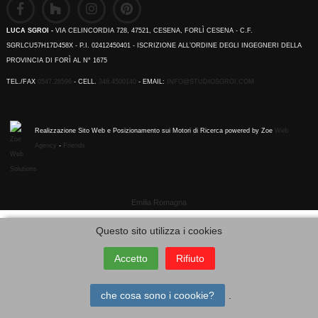
LUCA SGROI -
VIA CELINCORDIA 728, 47521, CESENA, FORLÌ CESENA - C.F.
SGRLCU57H17D458X - P.I. 02412450401 - ISCRIZIONE ALL’ORDINE DEGLI INGEGNERI DELLA
PROVINCIA DI FORÌ AL N° 1675
TEL./FAX
0547.28596
- CELL.
348.4500140
- EMAIL:
INFO@STUDIOSGROI.COM
Realizzazione Sito Web e Posizionamento sui Motori di Ricerca powered by Zoe
Web
Agency
-
Friends
Emilia Romagna
Questo sito utilizza i cookies
Accetto
Rifiuto
che cosa sono i coookie?
.