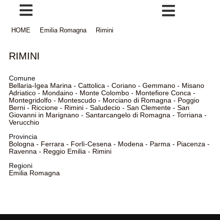
HOME
Emilia Romagna
Rimini
RIMINI
Comune
Bellaria-Igea Marina
-
Cattolica
-
Coriano
-
Gemmano
-
Misano
Adriatico
-
Mondaino
-
Monte Colombo
-
Montefiore Conca
-
Montegridolfo
-
Montescudo
-
Morciano di Romagna
-
Poggio
Berni
-
Riccione
-
Rimini
-
Saludecio
-
San Clemente
-
San
Giovanni in Marignano
-
Santarcangelo di Romagna
-
Torriana
-
Verucchio
Provincia
Bologna
-
Ferrara
-
Forlì-Cesena
-
Modena
-
Parma
-
Piacenza
-
Ravenna
-
Reggio Emilia
-
Rimini
Regioni
Emilia Romagna