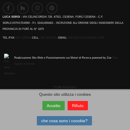
LUCA SGROI -
VIA CELINCORDIA 728, 47521, CESENA, FORLÌ CESENA - C.F.
SGRLCU57H17D458X - P.I. 02412450401 - ISCRIZIONE ALL’ORDINE DEGLI INGEGNERI DELLA
PROVINCIA DI FORÌ AL N° 1675
TEL./FAX
0547.28596
- CELL.
348.4500140
- EMAIL:
INFO@STUDIOSGROI.COM
Realizzazione Sito Web e Posizionamento sui Motori di Ricerca powered by Zoe
Web
Agency
-
Friends
Emilia Romagna
Questo sito utilizza i cookies
Accetto
Rifiuto
che cosa sono i coookie?
.