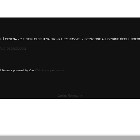
RLÌ CESENA - C.F. SGRLCU57H17D458X - P.I. 02412450401 - ISCRIZIONE ALL’ORDINE DEGLI INGEG
TUDIOSGROI.COM
 di Ricerca powered by Zoe
Web Agency
-
Friends
Emilia Romagna