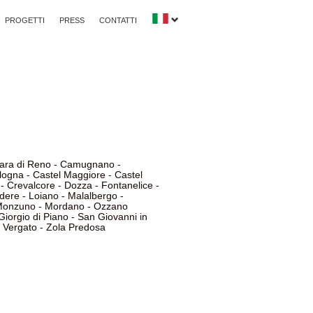
PROGETTI
PRESS
CONTATTI
ara di Reno
-
Camugnano
-
ologna
-
Castel Maggiore
-
Castel
-
Crevalcore
-
Dozza
-
Fontanelice
-
edere
-
Loiano
-
Malalbergo
-
Monzuno
-
Mordano
-
Ozzano
Giorgio di Piano
-
San Giovanni in
-
Vergato
-
Zola Predosa