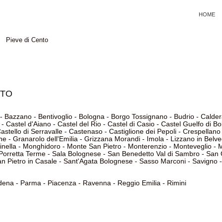
HOME
Pieve di Cento
NTO
-
Bazzano
-
Bentivoglio
-
Bologna
-
Borgo Tossignano
-
Budrio
-
Calder
-
Castel d'Aiano
-
Castel del Rio
-
Castel di Casio
-
Castel Guelfo di B
astello di Serravalle
-
Castenaso
-
Castiglione dei Pepoli
-
Crespellano
ne
-
Granarolo dell'Emilia
-
Grizzana Morandi
-
Imola
-
Lizzano in Belv
inella
-
Monghidoro
-
Monte San Pietro
-
Monterenzio
-
Monteveglio
-
Porretta Terme
-
Sala Bolognese
-
San Benedetto Val di Sambro
-
San 
n Pietro in Casale
-
Sant'Agata Bolognese
-
Sasso Marconi
-
Savigno
dena
-
Parma
-
Piacenza
-
Ravenna
-
Reggio Emilia
-
Rimini