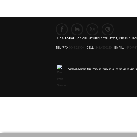
LUCA SGROI -
VIA CELINCORDIA 728, 47521, CESENA, FO
TEL./FAX
0547.28596
- CELL.
348.4500140
- EMAIL:
INFO@S
Realizzazione Sito Web e Posizionamento sui Motori