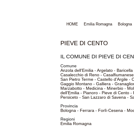
HOME
Emilia Romagna
Bologna
PIEVE DI CENTO
IL COMUNE DI PIEVE DI CE
Comune
Anzola dell'Emilia
-
Argelato
-
Baricella
Casalecchio di Reno
-
Casalfiumanese
San Pietro Terme
-
Castello d'Argile
-
C
Gaggio Montano
-
Galliera
-
Granaglio
Marzabotto
-
Medicina
-
Minerbio
-
Mol
dell'Emilia
-
Pianoro
-
Pieve di Cento
-
Persiceto
-
San Lazzaro di Savena
-
Sa
Provincia
Bologna
-
Ferrara
-
Forlì-Cesena
-
Mo
Regioni
Emilia Romagna