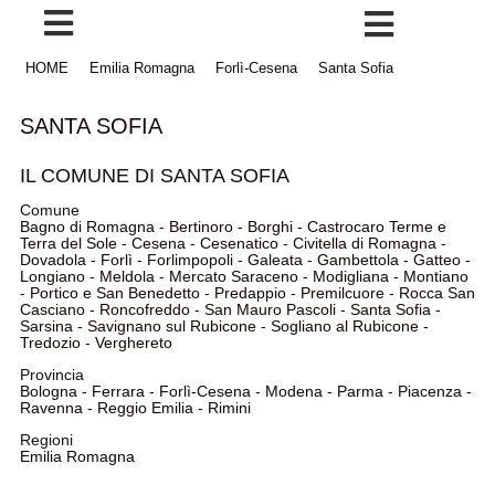
HOME
Emilia Romagna
Forlì-Cesena
Santa Sofia
SANTA SOFIA
IL COMUNE DI SANTA SOFIA
Comune
Bagno di Romagna
-
Bertinoro
-
Borghi
-
Castrocaro Terme e
Terra del Sole
-
Cesena
-
Cesenatico
-
Civitella di Romagna
-
Dovadola
-
Forlì
-
Forlimpopoli
-
Galeata
-
Gambettola
-
Gatteo
-
Longiano
-
Meldola
-
Mercato Saraceno
-
Modigliana
-
Montiano
-
Portico e San Benedetto
-
Predappio
-
Premilcuore
-
Rocca San
Casciano
-
Roncofreddo
-
San Mauro Pascoli
-
Santa Sofia
-
Sarsina
-
Savignano sul Rubicone
-
Sogliano al Rubicone
-
Tredozio
-
Verghereto
Provincia
Bologna
-
Ferrara
-
Forlì-Cesena
-
Modena
-
Parma
-
Piacenza
-
Ravenna
-
Reggio Emilia
-
Rimini
Regioni
Emilia Romagna