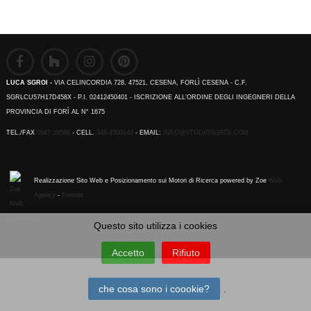
LUCA SGROI -
VIA CELINCORDIA 728, 47521, CESENA, FORLÌ CESENA - C.F.
SGRLCU57H17D458X - P.I. 02412450401 - ISCRIZIONE ALL’ORDINE DEGLI INGEGNERI DELLA
PROVINCIA DI FORÌ AL N° 1675
TEL./FAX
0547.28596
- CELL.
348.4500140
- EMAIL:
INFO@STUDIOSGROI.COM
Realizzazione Sito Web e Posizionamento sui Motori di Ricerca powered by Zoe
Web
Agency
-
Friends
Questo sito utilizza i cookies
Emilia Romagna
Accetto
Rifiuto
che cosa sono i coookie?
.