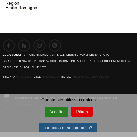
Regioni
Emilia Romagna
LUCA SGROI -
VIA CELINCORDIA 728, 47521, CESENA, FORLÌ CESENA - C.F.
SGRLCU57H17D458X - P.I. 02412450401 - ISCRIZIONE ALL’ORDINE DEGLI INGEGNERI DELLA
PROVINCIA DI FORÌ AL N° 1675
TEL./FAX
0547.28596
- CELL.
348.4500140
- EMAIL:
INFO@STUDIOSGROI.COM
Realizzazione Sito Web e Posizionamento sui Motori di Ricerca powered by Zoe
Web
Questo sito utilizza i cookies
Agency
-
Friends
Accetto
Rifiuto
che cosa sono i coookie?
.
Emilia Romagna