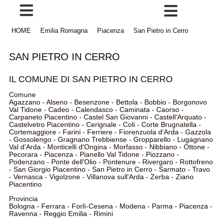
HOME
Emilia Romagna
Piacenza
San Pietro in Cerro
SAN PIETRO IN CERRO
IL COMUNE DI SAN PIETRO IN CERRO
Comune
Agazzano
-
Alseno
-
Besenzone
-
Bettola
-
Bobbio
-
Borgonovo
Val Tidone
-
Cadeo
-
Calendasco
-
Caminata
-
Caorso
-
Carpaneto Piacentino
-
Castel San Giovanni
-
Castell'Arquato
-
Castelvetro Piacentino
-
Cerignale
-
Coli
-
Corte Brugnatella
-
Cortemaggiore
-
Farini
-
Ferriere
-
Fiorenzuola d'Arda
-
Gazzola
-
Gossolengo
-
Gragnano Trebbiense
-
Gropparello
-
Lugagnano
Val d'Arda
-
Monticelli d'Ongina
-
Morfasso
-
Nibbiano
-
Ottone
-
Pecorara
-
Piacenza
-
Pianello Val Tidone
-
Piozzano
-
Podenzano
-
Ponte dell'Olio
-
Pontenure
-
Rivergaro
-
Rottofreno
-
San Giorgio Piacentino
-
San Pietro in Cerro
-
Sarmato
-
Travo
-
Vernasca
-
Vigolzone
-
Villanova sull'Arda
-
Zerba
-
Ziano
Piacentino
Provincia
Bologna
-
Ferrara
-
Forlì-Cesena
-
Modena
-
Parma
-
Piacenza
-
Ravenna
-
Reggio Emilia
-
Rimini