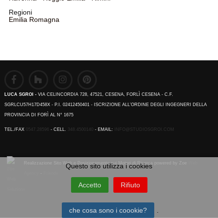
Regioni
Emilia Romagna
LUCA SGROI -
VIA CELINCORDIA 728, 47521, CESENA, FORLÌ CESENA - C.F.
SGRLCU57H17D458X - P.I. 02412450401 - ISCRIZIONE ALL’ORDINE DEGLI INGEGNERI DELLA
PROVINCIA DI FORÌ AL N° 1675
TEL./FAX
0547.28596
- CELL.
348.4500140
- EMAIL:
INFO@STUDIOSGROI.COM
Realizzazione Sito Web e Posizionamento sui Motori di Ricerca powered by Zoe
Web
Questo sito utilizza i cookies
Agency
-
Friends
Accetto
Rifiuto
che cosa sono i coookie?
.
Emilia Romagna