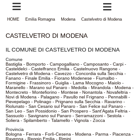
HOME
Emilia Romagna
Modena
Castelvetro di Modena
CASTELVETRO DI MODENA
IL COMUNE DI CASTELVETRO DI MODENA
Comune
Bastiglia
-
Bomporto
-
Campogalliano
-
Camposanto
-
Carpi
-
Casteldelci
-
Castelfranco Emilia
-
Castelnuovo Rangone
-
Castelvetro di Modena
-
Cavezzo
-
Concordia sulla Secchia
-
Fanano
-
Finale Emilia
-
Fiorano Modenese
-
Fiumalbo
-
Formigine
-
Frassinoro
-
Guiglia
-
Lama Mocogno
-
Maiolo
-
Maranello
-
Marano sul Panaro
-
Medolla
-
Mirandola
-
Modena
-
Montecreto
-
Montefiorino
-
Montese
-
Nonantola
-
Novafeltria
-
Novi di Modena
-
Palagano
-
Pavullo nel Frignano
-
Pennabilli
-
Pievepelago
-
Polinago
-
Prignano sulla Secchia
-
Ravarino
-
Riolunato
-
San Cesario sul Panaro
-
San Felice sul Panaro
-
San Leo
-
San Possidonio
-
San Prospero
-
Sant'Agata Feltria
-
Sassuolo
-
Savignano sul Panaro
-
Serramazzoni
-
Sestola
-
Soliera
-
Spilamberto
-
Talamello
-
Vignola
-
Zocca
Provincia
Bologna
-
Ferrara
-
Forlì-Cesena
-
Modena
-
Parma
-
Piacenza
-
Ravenna
-
Reggio Emilia
-
Rimini