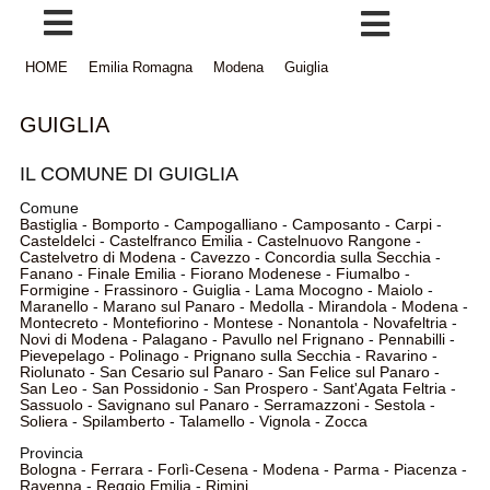
HOME
Emilia Romagna
Modena
Guiglia
GUIGLIA
IL COMUNE DI GUIGLIA
Comune
Bastiglia
-
Bomporto
-
Campogalliano
-
Camposanto
-
Carpi
-
Casteldelci
-
Castelfranco Emilia
-
Castelnuovo Rangone
-
Castelvetro di Modena
-
Cavezzo
-
Concordia sulla Secchia
-
Fanano
-
Finale Emilia
-
Fiorano Modenese
-
Fiumalbo
-
Formigine
-
Frassinoro
-
Guiglia
-
Lama Mocogno
-
Maiolo
-
Maranello
-
Marano sul Panaro
-
Medolla
-
Mirandola
-
Modena
-
Montecreto
-
Montefiorino
-
Montese
-
Nonantola
-
Novafeltria
-
Novi di Modena
-
Palagano
-
Pavullo nel Frignano
-
Pennabilli
-
Pievepelago
-
Polinago
-
Prignano sulla Secchia
-
Ravarino
-
Riolunato
-
San Cesario sul Panaro
-
San Felice sul Panaro
-
San Leo
-
San Possidonio
-
San Prospero
-
Sant'Agata Feltria
-
Sassuolo
-
Savignano sul Panaro
-
Serramazzoni
-
Sestola
-
Soliera
-
Spilamberto
-
Talamello
-
Vignola
-
Zocca
Provincia
Bologna
-
Ferrara
-
Forlì-Cesena
-
Modena
-
Parma
-
Piacenza
-
Ravenna
-
Reggio Emilia
-
Rimini