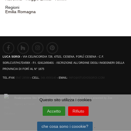
Regioni
Emilia Romagna
LUCA SGROI -
VIA CELINCORDIA 728, 47521, CESENA, FORLÌ CESENA - C.F.
SGRLCU57H17D458X - P.I. 02412450401 - ISCRIZIONE ALL’ORDINE DEGLI INGEGNERI DELLA
PROVINCIA DI FORÌ AL N° 1675
TEL./FAX
0547.28596
- CELL.
348.4500140
- EMAIL:
INFO@STUDIOSGROI.COM
Realizzazione Sito Web e Posizionamento sui Motori di Ricerca powered by Zoe
Web
Questo sito utilizza i cookies
Agency
-
Friends
Accetto
Rifiuto
che cosa sono i coookie?
.
Emilia Romagna