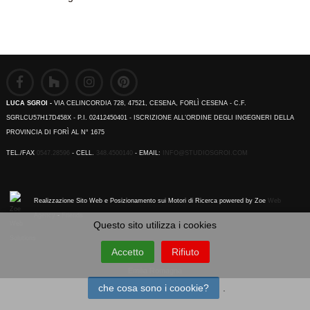
LUCA SGROI -
VIA CELINCORDIA 728, 47521, CESENA, FORLÌ CESENA - C.F.
SGRLCU57H17D458X - P.I. 02412450401 - ISCRIZIONE ALL’ORDINE DEGLI INGEGNERI DELLA
PROVINCIA DI FORÌ AL N° 1675
TEL./FAX
0547.28596
- CELL.
348.4500140
- EMAIL:
INFO@STUDIOSGROI.COM
Realizzazione Sito Web e Posizionamento sui Motori di Ricerca powered by Zoe
Web
Agency
-
Friends
Questo sito utilizza i cookies
Accetto
Rifiuto
Emilia Romagna
che cosa sono i coookie?
.