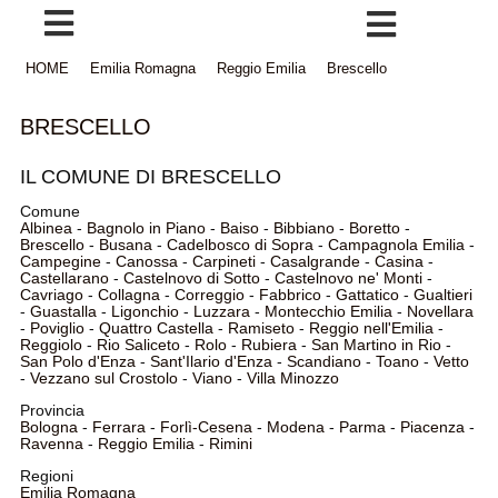
HOME
Emilia Romagna
Reggio Emilia
Brescello
BRESCELLO
IL COMUNE DI BRESCELLO
Comune
Albinea
-
Bagnolo in Piano
-
Baiso
-
Bibbiano
-
Boretto
-
Brescello
-
Busana
-
Cadelbosco di Sopra
-
Campagnola Emilia
-
Campegine
-
Canossa
-
Carpineti
-
Casalgrande
-
Casina
-
Castellarano
-
Castelnovo di Sotto
-
Castelnovo ne' Monti
-
Cavriago
-
Collagna
-
Correggio
-
Fabbrico
-
Gattatico
-
Gualtieri
-
Guastalla
-
Ligonchio
-
Luzzara
-
Montecchio Emilia
-
Novellara
-
Poviglio
-
Quattro Castella
-
Ramiseto
-
Reggio nell'Emilia
-
Reggiolo
-
Rio Saliceto
-
Rolo
-
Rubiera
-
San Martino in Rio
-
San Polo d'Enza
-
Sant'Ilario d'Enza
-
Scandiano
-
Toano
-
Vetto
-
Vezzano sul Crostolo
-
Viano
-
Villa Minozzo
Provincia
Bologna
-
Ferrara
-
Forlì-Cesena
-
Modena
-
Parma
-
Piacenza
-
Ravenna
-
Reggio Emilia
-
Rimini
Regioni
Emilia Romagna