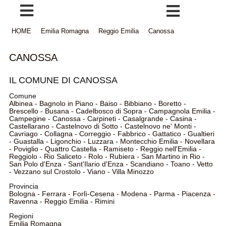
HOME
Emilia Romagna
Reggio Emilia
Canossa
CANOSSA
IL COMUNE DI CANOSSA
Comune
Albinea
-
Bagnolo in Piano
-
Baiso
-
Bibbiano
-
Boretto
-
Brescello
-
Busana
-
Cadelbosco di Sopra
-
Campagnola Emilia
-
Campegine
-
Canossa
-
Carpineti
-
Casalgrande
-
Casina
-
Castellarano
-
Castelnovo di Sotto
-
Castelnovo ne' Monti
-
Cavriago
-
Collagna
-
Correggio
-
Fabbrico
-
Gattatico
-
Gualtieri
-
Guastalla
-
Ligonchio
-
Luzzara
-
Montecchio Emilia
-
Novellara
-
Poviglio
-
Quattro Castella
-
Ramiseto
-
Reggio nell'Emilia
-
Reggiolo
-
Rio Saliceto
-
Rolo
-
Rubiera
-
San Martino in Rio
-
San Polo d'Enza
-
Sant'Ilario d'Enza
-
Scandiano
-
Toano
-
Vetto
-
Vezzano sul Crostolo
-
Viano
-
Villa Minozzo
Provincia
Bologna
-
Ferrara
-
Forlì-Cesena
-
Modena
-
Parma
-
Piacenza
-
Ravenna
-
Reggio Emilia
-
Rimini
Regioni
Emilia Romagna