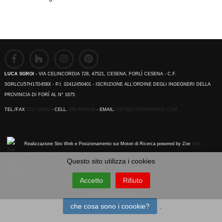
LUCA SGROI -
VIA CELINCORDIA 728, 47521, CESENA, FORLÌ CESENA - C.F.
SGRLCU57H17D458X - P.I. 02412450401 - ISCRIZIONE ALL’ORDINE DEGLI INGEGNERI DELLA
PROVINCIA DI FORÌ AL N° 1675
TEL./FAX
0547.28596
- CELL.
348.4500140
- EMAIL:
INFO@STUDIOSGROI.COM
Realizzazione Sito Web e Posizionamento sui Motori di Ricerca powered by Zoe
Web
Agency
-
Friends
Questo sito utilizza i cookies
Accetto
Rifiuto
Emilia Romagna
che cosa sono i coookie?
.