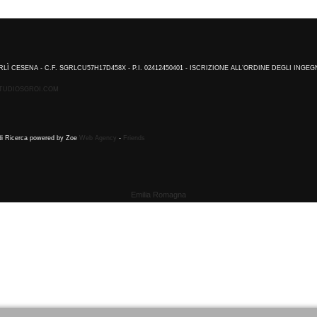
RLÌ CESENA - C.F. SGRLCU57H17D458X - P.I. 02412450401 - ISCRIZIONE ALL’ORDINE DEGLI INGEG
TUDIOSGROI.COM
 di Ricerca powered by Zoe
Web Agency
-
Friends
Emilia Romagna