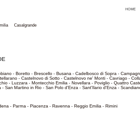
HOME
milia
Casalgrande
DE
bbiano
-
Boretto
-
Brescello
-
Busana
-
Cadelbosco di Sopra
-
Campagno
tellarano
-
Castelnovo di Sotto
-
Castelnovo ne' Monti
-
Cavriago
-
Coll
chio
-
Luzzara
-
Montecchio Emilia
-
Novellara
-
Poviglio
-
Quattro Caste
a
-
San Martino in Rio
-
San Polo d'Enza
-
Sant'Ilario d'Enza
-
Scandian
dena
-
Parma
-
Piacenza
-
Ravenna
-
Reggio Emilia
-
Rimini