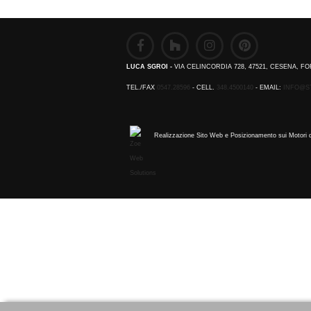
LUCA SGROI -
VIA CELINCORDIA 728, 47521, CESENA, FO
TEL./FAX
0547.28596
- CELL.
348.4500140
- EMAIL:
INFO@S
Realizzazione Sito Web e Posizionamento sui Motori