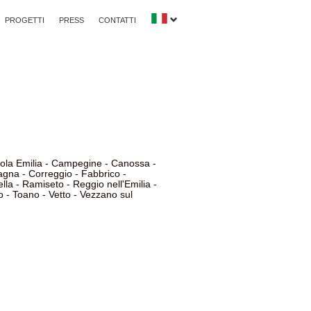
PROGETTI
PRESS
CONTATTI
la Emilia
-
Campegine
-
Canossa
-
agna
-
Correggio
-
Fabbrico
-
lla
-
Ramiseto
-
Reggio nell'Emilia
-
o
-
Toano
-
Vetto
-
Vezzano sul