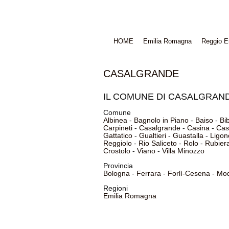
HOME
Emilia Romagna
Reggio E
CASALGRANDE
IL COMUNE DI CASALGRAN
Comune
Albinea
-
Bagnolo in Piano
-
Baiso
-
Bi
Carpineti
-
Casalgrande
-
Casina
-
Cas
Gattatico
-
Gualtieri
-
Guastalla
-
Ligon
Reggiolo
-
Rio Saliceto
-
Rolo
-
Rubier
Crostolo
-
Viano
-
Villa Minozzo
Provincia
Bologna
-
Ferrara
-
Forlì-Cesena
-
Mo
Regioni
Emilia Romagna