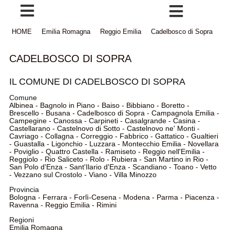
HOME
Emilia Romagna
Reggio Emilia
Cadelbosco di Sopra
CADELBOSCO DI SOPRA
IL COMUNE DI CADELBOSCO DI SOPRA
Comune
Albinea
-
Bagnolo in Piano
-
Baiso
-
Bibbiano
-
Boretto
-
Brescello
-
Busana
-
Cadelbosco di Sopra
-
Campagnola Emilia
-
Campegine
-
Canossa
-
Carpineti
-
Casalgrande
-
Casina
-
Castellarano
-
Castelnovo di Sotto
-
Castelnovo ne' Monti
-
Cavriago
-
Collagna
-
Correggio
-
Fabbrico
-
Gattatico
-
Gualtieri
-
Guastalla
-
Ligonchio
-
Luzzara
-
Montecchio Emilia
-
Novellara
-
Poviglio
-
Quattro Castella
-
Ramiseto
-
Reggio nell'Emilia
-
Reggiolo
-
Rio Saliceto
-
Rolo
-
Rubiera
-
San Martino in Rio
-
San Polo d'Enza
-
Sant'Ilario d'Enza
-
Scandiano
-
Toano
-
Vetto
-
Vezzano sul Crostolo
-
Viano
-
Villa Minozzo
Provincia
Bologna
-
Ferrara
-
Forlì-Cesena
-
Modena
-
Parma
-
Piacenza
-
Ravenna
-
Reggio Emilia
-
Rimini
Regioni
Emilia Romagna