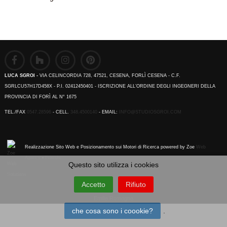
LUCA SGROI -
VIA CELINCORDIA 728, 47521, CESENA, FORLÌ CESENA - C.F.
SGRLCU57H17D458X - P.I. 02412450401 - ISCRIZIONE ALL’ORDINE DEGLI INGEGNERI DELLA
PROVINCIA DI FORÌ AL N° 1675
TEL./FAX
0547.28596
- CELL.
348.4500140
- EMAIL:
INFO@STUDIOSGROI.COM
Realizzazione Sito Web e Posizionamento sui Motori di Ricerca powered by Zoe
Web
Agency
-
Friends
Questo sito utilizza i cookies
Accetto
Rifiuto
Emilia Romagna
che cosa sono i coookie?
.