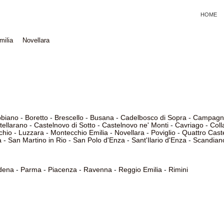
HOME
milia
Novellara
bbiano
-
Boretto
-
Brescello
-
Busana
-
Cadelbosco di Sopra
-
Campagno
tellarano
-
Castelnovo di Sotto
-
Castelnovo ne' Monti
-
Cavriago
-
Coll
chio
-
Luzzara
-
Montecchio Emilia
-
Novellara
-
Poviglio
-
Quattro Caste
a
-
San Martino in Rio
-
San Polo d'Enza
-
Sant'Ilario d'Enza
-
Scandian
dena
-
Parma
-
Piacenza
-
Ravenna
-
Reggio Emilia
-
Rimini