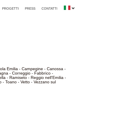
PROGETTI
PRESS
CONTATTI
la Emilia
-
Campegine
-
Canossa
-
agna
-
Correggio
-
Fabbrico
-
lla
-
Ramiseto
-
Reggio nell'Emilia
-
o
-
Toano
-
Vetto
-
Vezzano sul