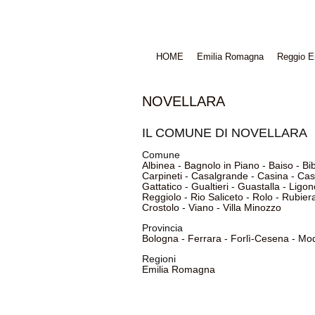
HOME
Emilia Romagna
Reggio E
NOVELLARA
IL COMUNE DI NOVELLARA
Comune
Albinea
-
Bagnolo in Piano
-
Baiso
-
Bi
Carpineti
-
Casalgrande
-
Casina
-
Cas
Gattatico
-
Gualtieri
-
Guastalla
-
Ligon
Reggiolo
-
Rio Saliceto
-
Rolo
-
Rubier
Crostolo
-
Viano
-
Villa Minozzo
Provincia
Bologna
-
Ferrara
-
Forlì-Cesena
-
Mo
Regioni
Emilia Romagna