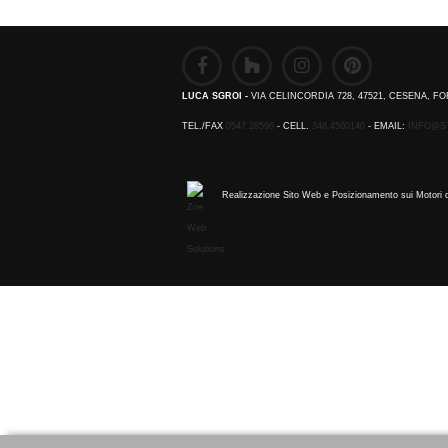
LUCA SGROI -
VIA CELINCORDIA 728, 47521, CESENA, FO
TEL./FAX
0547.28596
- CELL.
348.4500140
- EMAIL:
INFO@S
Realizzazione Sito Web e Posizionamento sui Motori