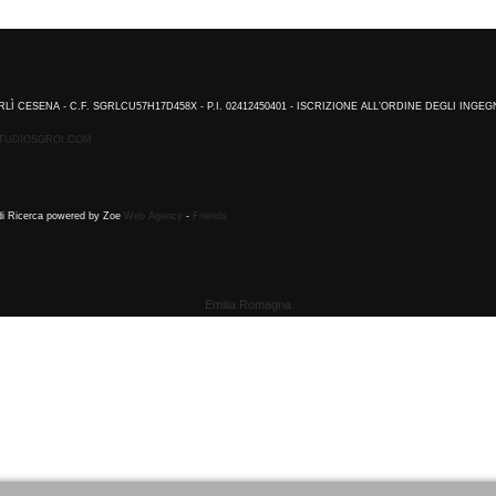
RLÌ CESENA - C.F. SGRLCU57H17D458X - P.I. 02412450401 - ISCRIZIONE ALL’ORDINE DEGLI INGEG
TUDIOSGROI.COM
 di Ricerca powered by Zoe
Web Agency
-
Friends
Emilia Romagna