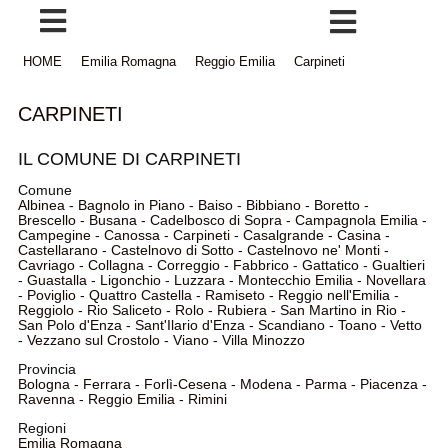
HOME
Emilia Romagna
Reggio Emilia
Carpineti
CARPINETI
IL COMUNE DI CARPINETI
Comune
Albinea
-
Bagnolo in Piano
-
Baiso
-
Bibbiano
-
Boretto
-
Brescello
-
Busana
-
Cadelbosco di Sopra
-
Campagnola Emilia
-
Campegine
-
Canossa
-
Carpineti
-
Casalgrande
-
Casina
-
Castellarano
-
Castelnovo di Sotto
-
Castelnovo ne' Monti
-
Cavriago
-
Collagna
-
Correggio
-
Fabbrico
-
Gattatico
-
Gualtieri
-
Guastalla
-
Ligonchio
-
Luzzara
-
Montecchio Emilia
-
Novellara
-
Poviglio
-
Quattro Castella
-
Ramiseto
-
Reggio nell'Emilia
-
Reggiolo
-
Rio Saliceto
-
Rolo
-
Rubiera
-
San Martino in Rio
-
San Polo d'Enza
-
Sant'Ilario d'Enza
-
Scandiano
-
Toano
-
Vetto
-
Vezzano sul Crostolo
-
Viano
-
Villa Minozzo
Provincia
Bologna
-
Ferrara
-
Forlì-Cesena
-
Modena
-
Parma
-
Piacenza
-
Ravenna
-
Reggio Emilia
-
Rimini
Regioni
Emilia Romagna