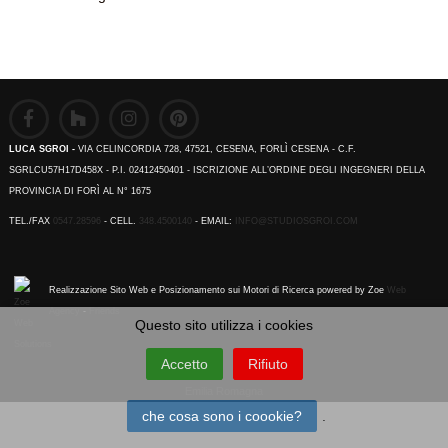
LUCA SGROI -
VIA CELINCORDIA 728, 47521, CESENA, FORLÌ CESENA - C.F.
SGRLCU57H17D458X - P.I. 02412450401 - ISCRIZIONE ALL’ORDINE DEGLI INGEGNERI DELLA
PROVINCIA DI FORÌ AL N° 1675
TEL./FAX
0547.28596
- CELL.
348.4500140
- EMAIL:
INFO@STUDIOSGROI.COM
Realizzazione Sito Web e Posizionamento sui Motori di Ricerca powered by Zoe
Web
Agency
-
Friends
Questo sito utilizza i cookies
Accetto
Rifiuto
Emilia Romagna
che cosa sono i coookie?
.