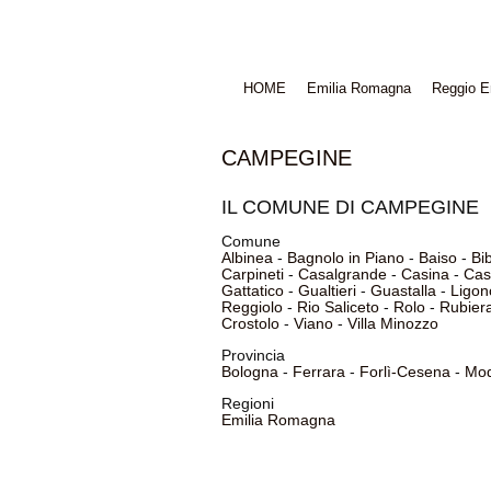
HOME
Emilia Romagna
Reggio E
CAMPEGINE
IL COMUNE DI CAMPEGINE
Comune
Albinea
-
Bagnolo in Piano
-
Baiso
-
Bi
Carpineti
-
Casalgrande
-
Casina
-
Cas
Gattatico
-
Gualtieri
-
Guastalla
-
Ligon
Reggiolo
-
Rio Saliceto
-
Rolo
-
Rubier
Crostolo
-
Viano
-
Villa Minozzo
Provincia
Bologna
-
Ferrara
-
Forlì-Cesena
-
Mo
Regioni
Emilia Romagna