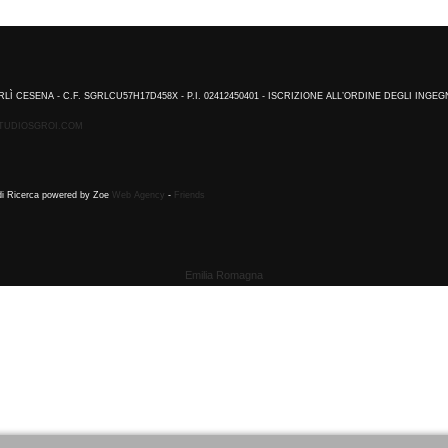
RLÌ CESENA - C.F. SGRLCU57H17D458X - P.I. 02412450401 - ISCRIZIONE ALL’ORDINE DEGLI INGEG
TUDIOSGROI.COM
 di Ricerca powered by Zoe
Web Agency
-
Friends
Emilia Romagna