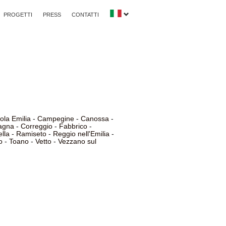
PROGETTI
PRESS
CONTATTI
la Emilia
-
Campegine
-
Canossa
-
agna
-
Correggio
-
Fabbrico
-
lla
-
Ramiseto
-
Reggio nell'Emilia
-
o
-
Toano
-
Vetto
-
Vezzano sul