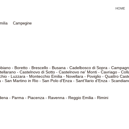
HOME
milia
Campegine
bbiano
-
Boretto
-
Brescello
-
Busana
-
Cadelbosco di Sopra
-
Campagno
tellarano
-
Castelnovo di Sotto
-
Castelnovo ne' Monti
-
Cavriago
-
Coll
chio
-
Luzzara
-
Montecchio Emilia
-
Novellara
-
Poviglio
-
Quattro Caste
a
-
San Martino in Rio
-
San Polo d'Enza
-
Sant'Ilario d'Enza
-
Scandian
dena
-
Parma
-
Piacenza
-
Ravenna
-
Reggio Emilia
-
Rimini