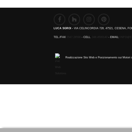
LUCA SGROI -
VIA CELINCORDIA 728, 47521, CESENA, FO
TEL./FAX
0547.28596
- CELL.
348.4500140
- EMAIL:
INFO@S
Realizzazione Sito Web e Posizionamento sui Motori