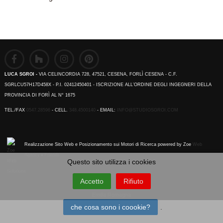
LUCA SGROI -
VIA CELINCORDIA 728, 47521, CESENA, FORLÌ CESENA - C.F.
SGRLCU57H17D458X - P.I. 02412450401 - ISCRIZIONE ALL’ORDINE DEGLI INGEGNERI DELLA
PROVINCIA DI FORÌ AL N° 1675
TEL./FAX
0547.28596
- CELL.
348.4500140
- EMAIL:
INFO@STUDIOSGROI.COM
Realizzazione Sito Web e Posizionamento sui Motori di Ricerca powered by Zoe
Web
Agency
-
Friends
Questo sito utilizza i cookies
Accetto
Rifiuto
Emilia Romagna
che cosa sono i coookie?
.