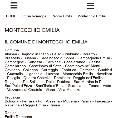
HOME
Emilia Romagna
Reggio Emilia
Montecchio Emilia
MONTECCHIO EMILIA
IL COMUNE DI MONTECCHIO EMILIA
Comune
Albinea
-
Bagnolo in Piano
-
Baiso
-
Bibbiano
-
Boretto
-
Brescello
-
Busana
-
Cadelbosco di Sopra
-
Campagnola Emilia
-
Campegine
-
Canossa
-
Carpineti
-
Casalgrande
-
Casina
-
Castellarano
-
Castelnovo di Sotto
-
Castelnovo ne' Monti
-
Cavriago
-
Collagna
-
Correggio
-
Fabbrico
-
Gattatico
-
Gualtieri
-
Guastalla
-
Ligonchio
-
Luzzara
-
Montecchio Emilia
-
Novellara
-
Poviglio
-
Quattro Castella
-
Ramiseto
-
Reggio nell'Emilia
-
Reggiolo
-
Rio Saliceto
-
Rolo
-
Rubiera
-
San Martino in Rio
-
San Polo d'Enza
-
Sant'Ilario d'Enza
-
Scandiano
-
Toano
-
Vetto
-
Vezzano sul Crostolo
-
Viano
-
Villa Minozzo
Provincia
Bologna
-
Ferrara
-
Forlì-Cesena
-
Modena
-
Parma
-
Piacenza
-
Ravenna
-
Reggio Emilia
-
Rimini
Regioni
Emilia Romagna